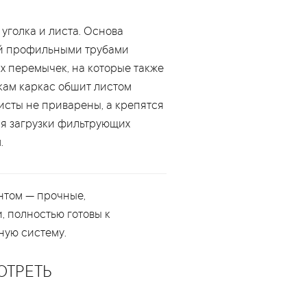
уголка и листа. Основа
ый профильными трубами
х перемычек, на которые также
кам каркас обшит листом
исты не приварены, а крепятся
ля загрузки фильтрующих
.
нтом — прочные,
 полностью готовы к
ую систему.
ОТРЕТЬ