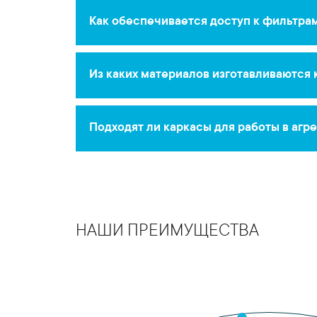
Как обеспечивается доступ к фильтра
Одна из боковых стенок выполнена съём
фильтрующих элементов.
Из каких материалов изготавливаются
Конструкция сварена из равнополочног
Покрытие — серый грунт для защиты от 
Подходят ли каркасы для работы в агр
Базовая версия предназначена для ста
нанесение дополнительного защитного
НАШИ ПРЕИМУЩЕСТВА