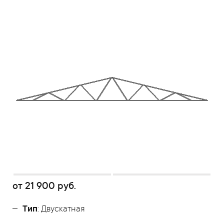
от
21 900
руб.
Тип
: Двускатная