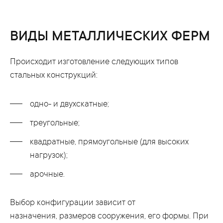
визуальную легкость, поэтому такие кровли
оптимальны для загородных участков, где будут
превосходно смотреться как на дачной теплице, так
ВИДЫ МЕТАЛЛИЧЕСКИХ ФЕРМ
и на навесе для автомобиля. Мы можем изготовить
ферму такой конструкции под любые размеры из
Происходит изготовление следующих типов
любой трубы, чтобы навес идеально подошел вашим
стальных конструкций:
требованиям.
одно- и двухскатные;
треугольные;
квадратные, прямоугольные (для высоких
нагрузок);
арочные.
Выбор конфигурации зависит от
назначения, размеров сооружения, его формы. При