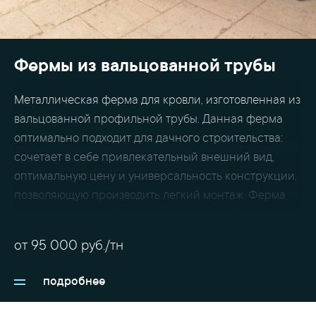
Фермы из вальцованной трубы
Металлическая ферма для кровли, изготовленная из
вальцованной профильной трубы. Данная ферма
оптимально подходит для дачного строительства:
сочетает в себе привлекательный внешний вид,
оптимальную цену и универсальность конструкции,
позволяющую производить легкий монтаж. Ферма
покрыта грунтовкой и эмалью, но может быть
обработана и методом холодного цинкования.
от
95 000
руб./тн
Кровля, изготовленная из таких ферм, может быть
подробнее
покрыта как пленкой, так и поликарбонатом.
Вальцованная труба придает ферме элегантность и