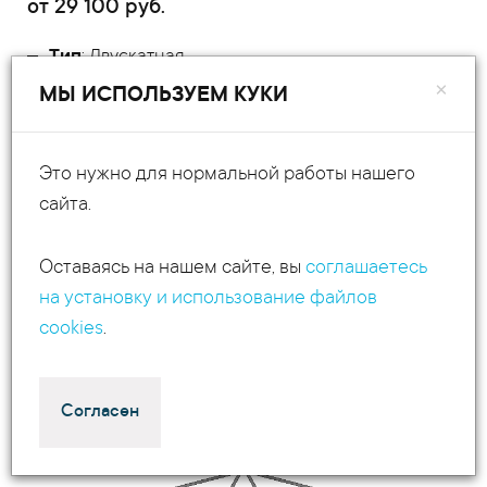
от
29 100
руб.
Тип
: Двускатная
×
МЫ ИСПОЛЬЗУЕМ КУКИ
Материал
: Труба 80 x 80 x 3 мм
Длина
: 11 м
Это нужно для нормальной работы нашего
сайта.
Ферма двускатная 80x80x3мм длина 11м
Оставаясь на нашем сайте, вы
соглашаетесь
высота 1.5м
на установку и использование файлов
cookies
.
Согласен