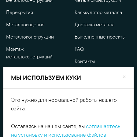
металлоконструкции
металлоконструкции
Перекрытия
Калькулятор металла
Металлоизделия
Доставка металла
Металлоконструкции
Выполненные проекты
Монтаж
FAQ
металлоконструкций
Контакты
Проектные работы
О компании
×
МЫ ИСПОЛЬЗУЕМ КУКИ
Уличные
Гарантия
металлоизделия
Оплата
Это нужно для нормальной работы нашего
Обработка металла
сайта.
Персональные данные
Резка металла
Оставаясь на нашем сайте, вы
соглашаетесь
+7(495)540.54.52
Поиск
на установку и использование файлов