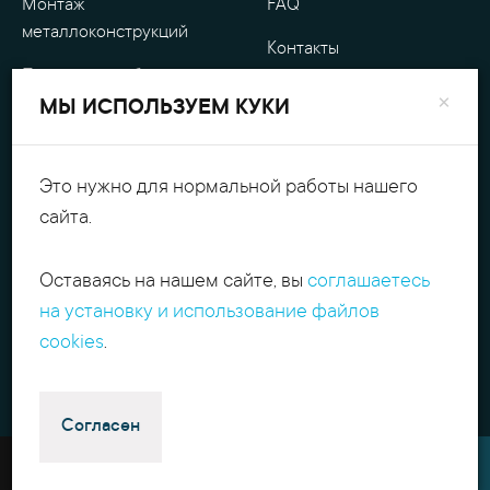
Монтаж
FAQ
металлоконструкций
Контакты
Проектные работы
О компании
×
МЫ ИСПОЛЬЗУЕМ КУКИ
Уличные
Гарантия
металлоизделия
Оплата
Это нужно для нормальной работы нашего
Обработка металла
сайта.
Персональные данные
Резка металла
Оставаясь на нашем сайте, вы
соглашаетесь
+7(495)540.54.52
Поиск
на установку и использование файлов
contact@itpmet.ru
г. Москва, Филёвский
cookies
.
б-р, д. 7, корп. 2
Пн-Пт с 9:00 до 18:00
Избранное
Согласен
2011 - 2026 ИнТехПром