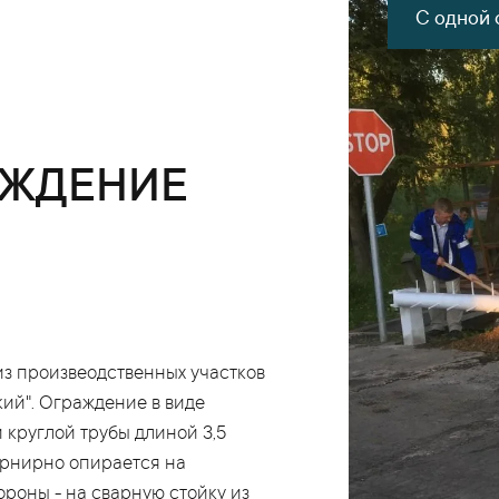
С одной 
АЖДЕНИЕ
з произвеодственных участков
ий". Ограждение в виде
 круглой трубы длиной 3,5
арнирно опирается на
ороны - на сварную стойку из