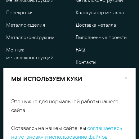
металлоконструкции
металлоконструкции
Перекрытия
Калькулятор металла
Металлоизделия
Доставка металла
Металлоконструкции
Выполненные проекты
Монтаж
FAQ
металлоконструкций
Контакты
Проектные работы
О компании
×
МЫ ИСПОЛЬЗУЕМ КУКИ
Уличные
Гарантия
металлоизделия
Оплата
Это нужно для нормальной работы нашего
Обработка металла
сайта.
Персональные данные
Резка металла
Оставаясь на нашем сайте, вы
соглашаетесь
+7(495)540.54.52
Поиск
на установку и использование файлов