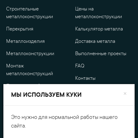
Строительные
Цены на
металлоконструкции
металлоконструкции
Перекрытия
Калькулятор металла
Металлоизделия
Доставка металла
Металлоконструкции
Выполненные проекты
Монтаж
FAQ
металлоконструкций
Контакты
Проектные работы
О компании
×
МЫ ИСПОЛЬЗУЕМ КУКИ
Уличные
Гарантия
металлоизделия
Оплата
Это нужно для нормальной работы нашего
Обработка металла
сайта.
Персональные данные
Резка металла