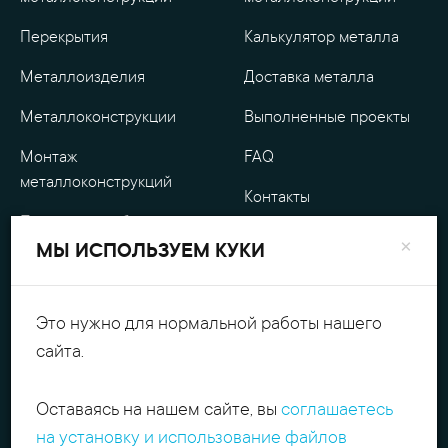
Перекрытия
Калькулятор металла
Металлоизделия
Доставка металла
Металлоконструкции
Выполненные проекты
Монтаж
FAQ
металлоконструкций
Контакты
Проектные работы
О компании
×
МЫ ИСПОЛЬЗУЕМ КУКИ
Уличные
Гарантия
металлоизделия
Оплата
Это нужно для нормальной работы нашего
Обработка металла
сайта.
Персональные данные
Резка металла
Оставаясь на нашем сайте, вы
соглашаетесь
+7(495)540.54.52
Поиск
на установку и использование файлов