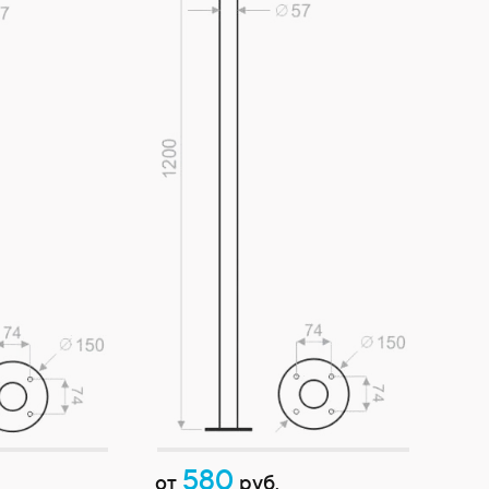
580
от
руб.