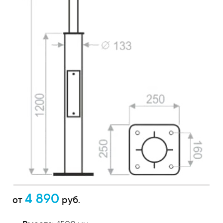
4 890
от
руб.