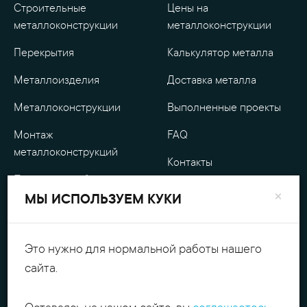
Строительные
Цены на
металлоконструкции
металлоконструкции
Перекрытия
Калькулятор металла
Металлоизделия
Доставка металла
Металлоконструкции
Выполненные проекты
Монтаж
FAQ
металлоконструкций
Контакты
Проектные работы
О компании
×
МЫ ИСПОЛЬЗУЕМ КУКИ
Уличные
Гарантия
металлоизделия
Оплата
Это нужно для нормальной работы нашего
Обработка металла
сайта.
Персональные данные
Резка металла