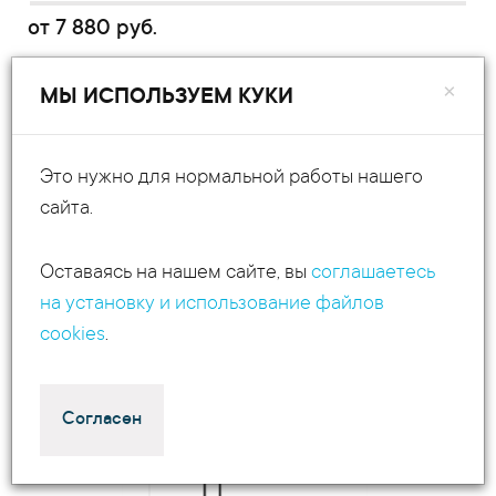
от
7 880
руб.
Высота
: 6000 мм
×
МЫ ИСПОЛЬЗУЕМ КУКИ
Диаметр столба
: 114 мм
Вылет кронштейна
: 300 мм
Это нужно для нормальной работы нашего
сайта.
Опора ОС 300/90-2 Н6000
Оставаясь на нашем сайте, вы
соглашаетесь
на установку и использование файлов
cookies
.
Согласен