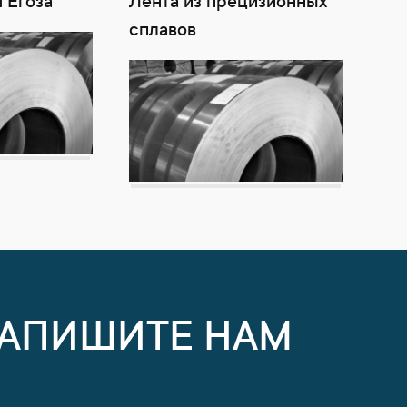
 Егоза
Лента из прецизионных
сплавов
НАПИШИТЕ НАМ