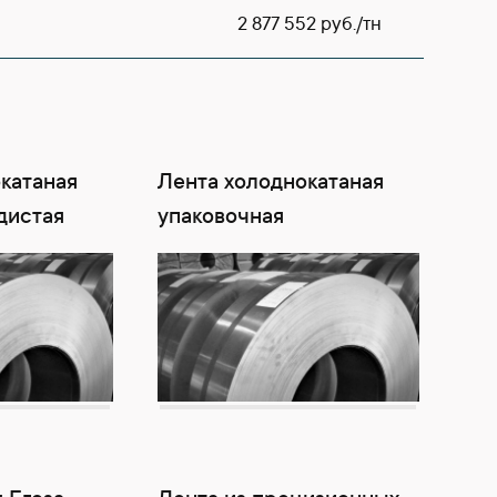
2 877 552 руб./тн
катаная
Лента холоднокатаная
дистая
упаковочная