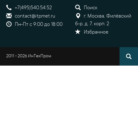
+7(495)540.54.52
Поиск
contact@itpmet.ru
г. Москва, Филёвский
б-р, д. 7, корп. 2
Пн-Пт с 9:00 до 18:00
Избранное
2011 - 2026 ИнТехПром