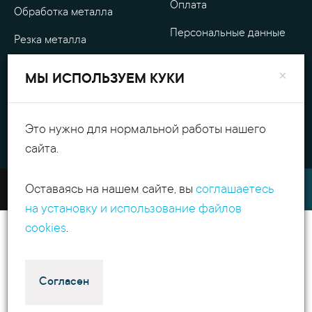
Оплата
Обработка металла
Персональные данные
Резка металла
×
МЫ ИСПОЛЬЗУЕМ КУКИ
+7(495)540.54.52
Поиск
contact@itpmet.ru
г. Москва, Филёвский
б-р, д. 7, корп. 2
Пн-Пт с 9:00 до 18:00
Это нужно для нормальной работы нашего
Избранное
сайта.
Оставаясь на нашем сайте, вы
соглашаетесь
2011 - 2026 ИнТехПром
на установку и использование файлов
cookies
.
Согласен