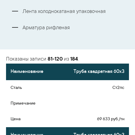
Лента холоднокатаная упаковочная
Арматура рифленая
Показаны записи
81-120
из
184
.
Труба квадратная 60х3
Ст2пс
69 633 руб./тн