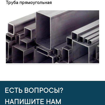
Труба прямоугольная
ЕСТЬ ВОПРОСЫ?
НАПИШИТЕ НАМ