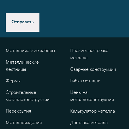
Отправить
Металлические заборы
Плазменная резка
металла
Металлические
лестницы
Сварные конструкции
Фермы
Гибка металла
Строительные
Цены на
металлоконструкции
металлоконструкции
Перекрытия
Калькулятор металла
Металлоизделия
Доставка металла