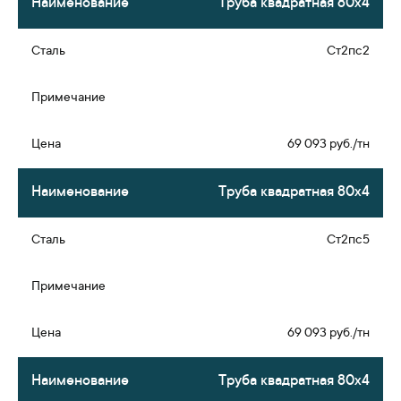
Труба квадратная 80х4
Ст2пс2
69 093 руб./тн
Труба квадратная 80х4
Ст2пс5
69 093 руб./тн
Труба квадратная 80х4