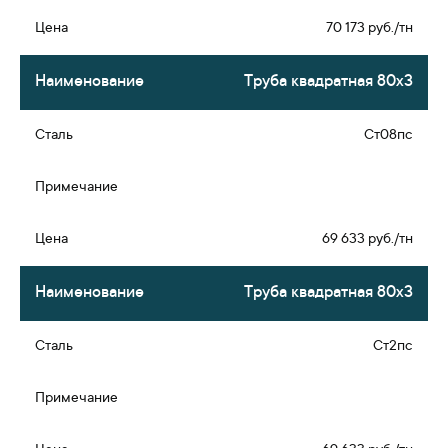
70 173 руб./тн
Труба квадратная 80х3
Ст08пс
69 633 руб./тн
Труба квадратная 80х3
Ст2пс