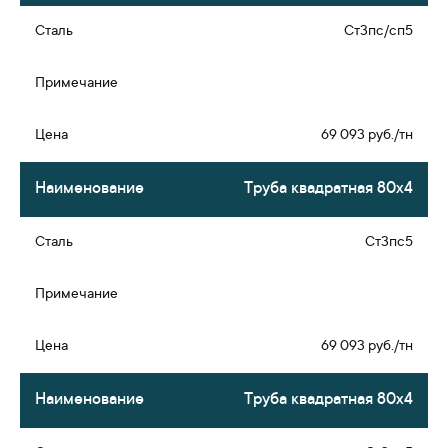
Ст3пс/сп5
69 093 руб./тн
Труба квадратная 80х4
Ст3пс5
69 093 руб./тн
Труба квадратная 80х4