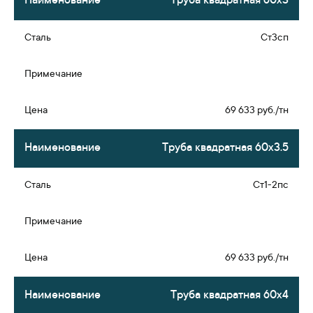
Труба квадратная 60х3
Ст3сп
69 633 руб./тн
Труба квадратная 60х3.5
Ст1-2пс
69 633 руб./тн
Труба квадратная 60х4