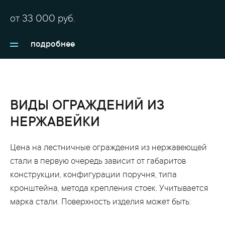
Эти ограждения прекрасно смотрятся как при
от
33 000
руб.
установке в помещении, так и отдельно на улице.
При этом, как и любое другое изделие из
подробнее
нержавейки, они прослужат очень долгое время,
сохраняя свой превосходный внешний вид даже в
самой агрессивной среде.
ВИДЫ ОГРАЖДЕНИЙ ИЗ
НЕРЖАВЕЙКИ
Цена на лестничные ограждения из нержавеющей
стали в первую очередь зависит от габаритов
конструкции, конфигурации поручня, типа
кронштейна, метода крепления стоек. Учитывается
марка стали. Поверхность изделия может быть: