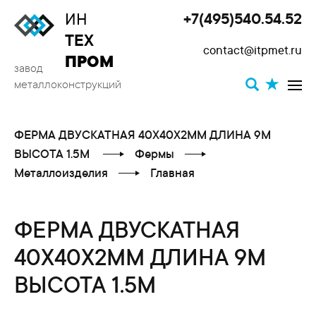
ИН
+7(495)540.54.52
Toggle
ТЕХ
contact@itpmet.ru
navigat
ПРОМ
завод
металлоконструкций
ФЕРМА ДВУСКАТНАЯ 40X40X2ММ ДЛИНА 9М
ВЫСОТА 1.5М
Фермы
Металлоизделия
Главная
ФЕРМА ДВУСКАТНАЯ
40X40X2ММ ДЛИНА 9М
ВЫСОТА 1.5М