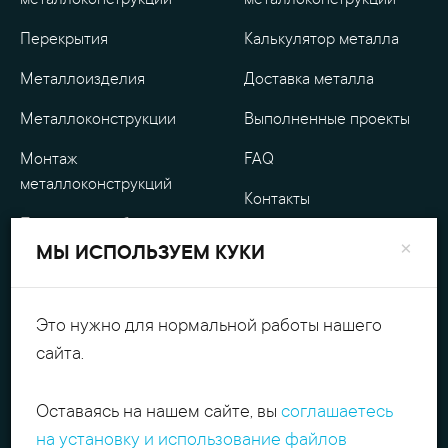
металлоконструкции
металлоконструкции
Перекрытия
Калькулятор металла
Металлоизделия
Доставка металла
Металлоконструкции
Выполненные проекты
Монтаж
FAQ
металлоконструкций
Контакты
Проектные работы
О компании
×
МЫ ИСПОЛЬЗУЕМ КУКИ
Уличные
Гарантия
металлоизделия
Оплата
Это нужно для нормальной работы нашего
Обработка металла
сайта.
Персональные данные
Резка металла
Оставаясь на нашем сайте, вы
соглашаетесь
+7(495)540.54.52
Поиск
на установку и использование файлов