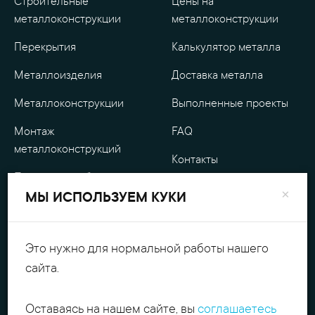
Строительные
Цены на
металлоконструкции
металлоконструкции
Перекрытия
Калькулятор металла
Металлоизделия
Доставка металла
Металлоконструкции
Выполненные проекты
Монтаж
FAQ
металлоконструкций
Контакты
Проектные работы
О компании
×
МЫ ИСПОЛЬЗУЕМ КУКИ
Уличные
Гарантия
металлоизделия
Оплата
Это нужно для нормальной работы нашего
Обработка металла
сайта.
Персональные данные
Резка металла
Оставаясь на нашем сайте, вы
соглашаетесь