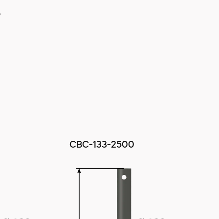
Ь
0
СВС-133-2500