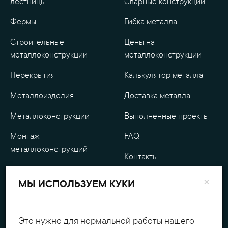
лестницы
Сварные конструкции
Фермы
Гибка металла
Строительные
Цены на
металлоконструкции
металлоконструкции
Перекрытия
Калькулятор металла
Металлоизделия
Доставка металла
Металлоконструкции
Выполненные проекты
Монтаж
FAQ
металлоконструкций
Контакты
Проектные работы
О компании
×
МЫ ИСПОЛЬЗУЕМ КУКИ
Уличные
Гарантия
металлоизделия
Оплата
Это нужно для нормальной работы нашего
Обработка металла