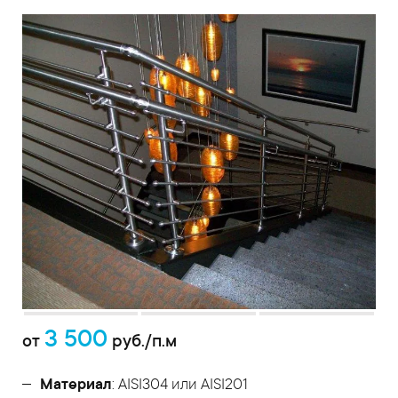
3 500
от
руб./п.м
Материал
: AISI304 или AISI201