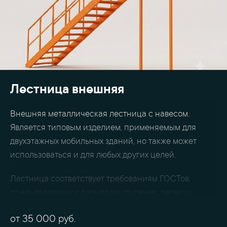
Лестница внешняя
Внешняя металлическая лестница с навесом.
Является типовым изделием, применяемым для
двухэтажных
мобильных зданий
, но также может
использоваться и для любых других целей.
Лестница соответствует требованиям ГОСТов,
предъявляемым к размерам ступенек, перил и
ограждений. Возможны любые цветовые варианты
от
35 000
руб.
по шкале RAL, также по желанию заказчика мы