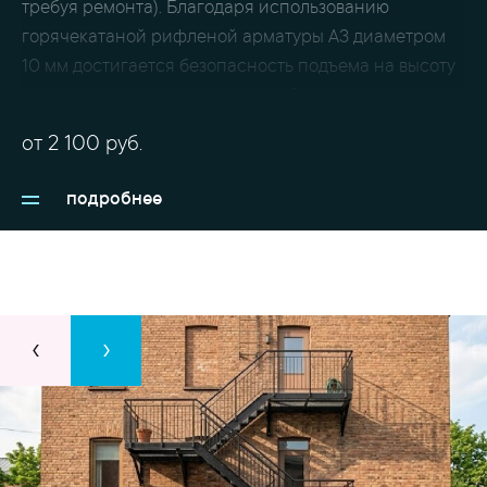
требуя ремонта). Благодаря использованию
горячекатаной рифленой арматуры А3 диаметром
10 мм достигается безопасность подъема на высоту
– продольные и поперечные ребра на ступенях
обеспечивают хорошее сцепление с обувью. Роль
от
2 100
руб.
опорных балок выполняет уголок 45х45х4 мм.
подробнее
‹
›