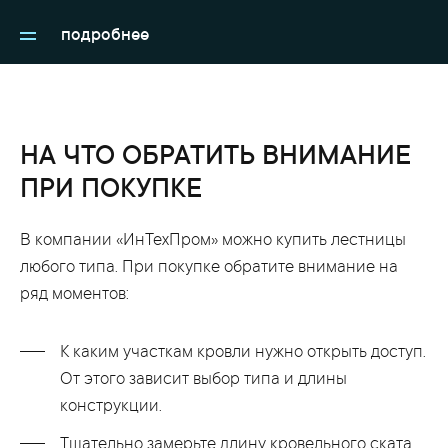
можем обработать лестницу методом
холодного
подробнее
цинкования
.
НА ЧТО ОБРАТИТЬ ВНИМАНИЕ
ПРИ ПОКУПКЕ
В компании «ИнТехПром» можно купить лестницы
любого типа. При покупке обратите внимание на
ряд моментов:
К каким участкам кровли нужно открыть доступ.
От этого зависит выбор типа и длины
конструкции.
Тщательно замерьте длину кровельного ската.