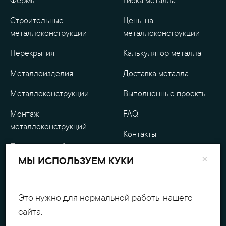
Фермы
Гибка металла
Строительные
Цены на
металлоконструкции
металлоконструкции
Перекрытия
Калькулятор металла
Металлоизделия
Доставка металла
Металлоконструкции
Выполненные проекты
Монтаж
FAQ
металлоконструкций
Контакты
Проектные работы
О компании
×
МЫ ИСПОЛЬЗУЕМ КУКИ
Уличные
Гарантия
металлоизделия
Оплата
Это нужно для нормальной работы нашего
Обработка металла
сайта.
Персональные данные
Резка металла