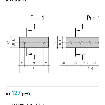
МН 103-3
127
от
руб.