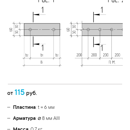
115
от
руб.
Пластина
: t = 6 мм
Арматура
: ⌀ 8 мм АIII
Масса
: 0,7 кг