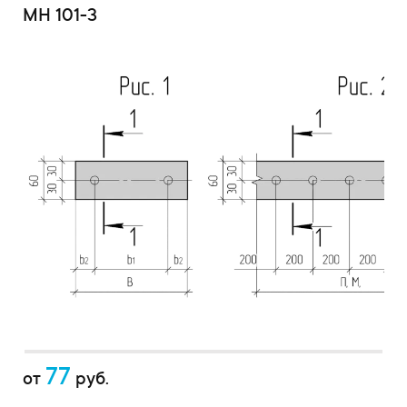
МН 101-3
77
от
руб.