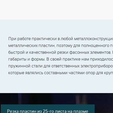
При работе практически в любой металлоконструкци
металлических пластин, поэтому для полноценного 
быстрой и качественной резки фасонных элементов.
габариты и формы. В своей практике нам приходилос
пружинной стали для ответственных электроприборов,
которые являлись составными частями опор для кру
Резка пластин из 25-го листа на плазме