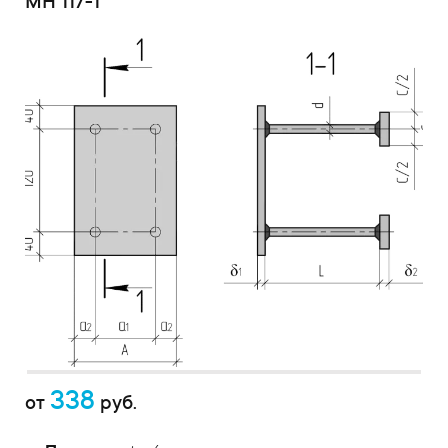
МН 117-1
338
от
руб.