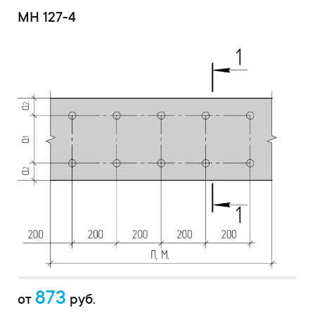
МН 127-4
873
от
руб.