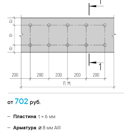
702
от
руб.
Пластина
: t = 6 мм
Арматура
: ⌀ 8 мм АIII