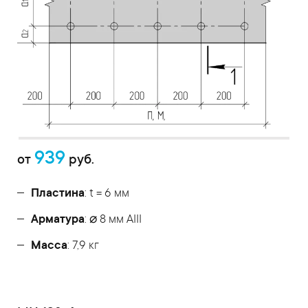
939
от
руб.
Пластина
: t = 6 мм
Арматура
: ⌀ 8 мм АIII
Масса
: 7,9 кг