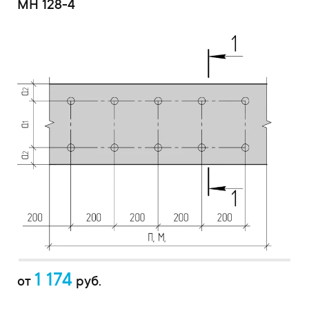
МН 128-4
1 174
от
руб.