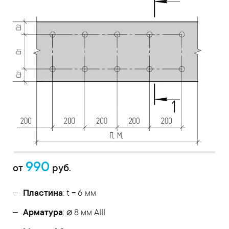
990
от
руб.
Пластина
: t = 6 мм
Арматура
: ⌀ 8 мм АIII