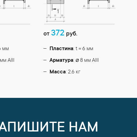
372
от
руб.
 6 мм
Пластина
: t = 6 мм
 мм АIII
Арматура
: ⌀ 8 мм АIII
Масса
: 2,6 кг
НАПИШИТЕ НАМ