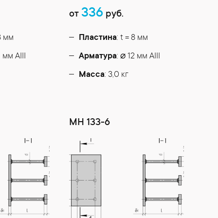
336
от
руб.
 8 мм
Пластина
: t = 8 мм
2 мм АIII
Арматура
: ⌀ 12 мм АIII
Масса
: 3,0 кг
МН 133-6