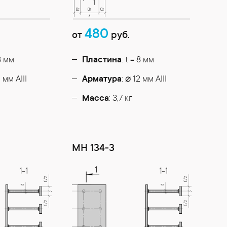
480
от
руб.
 8 мм
Пластина
: t = 8 мм
2 мм АIII
Арматура
: ⌀ 12 мм АIII
Масса
: 3,7 кг
МН 134-3