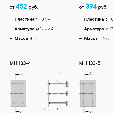
452
394
от
руб.
от
руб.
Пластина
: t = 8 мм
Пластина
: t =
Арматура
: ⌀ 12 мм АIII
Арматура
: ⌀ 1
Масса
: 4,1 кг
Масса
: 3,6 кг
МН 133-4
МН 133-5