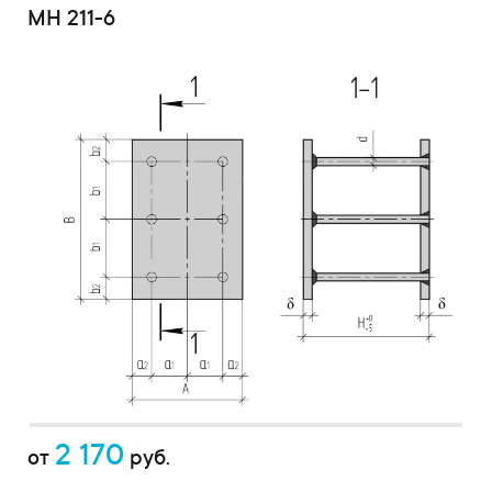
МН 211-6
2 170
от
руб.