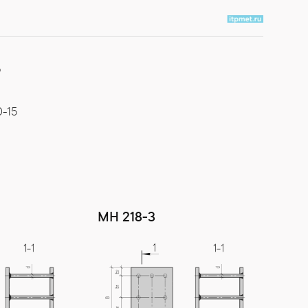
Ь
0-15
МН 218-3