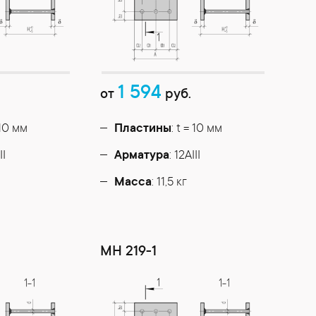
1 594
от
руб.
 10 мм
Пластины
: t = 10 мм
II
Арматура
: 12AIII
Масса
: 11,5 кг
МН 219-1