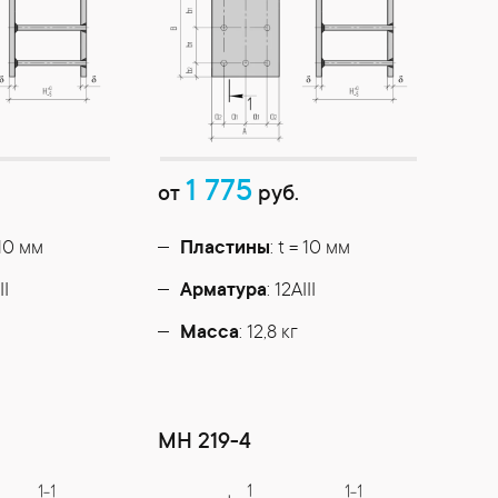
1 775
от
руб.
 10 мм
Пластины
: t = 10 мм
II
Арматура
: 12AIII
Масса
: 12,8 кг
МН 219-4