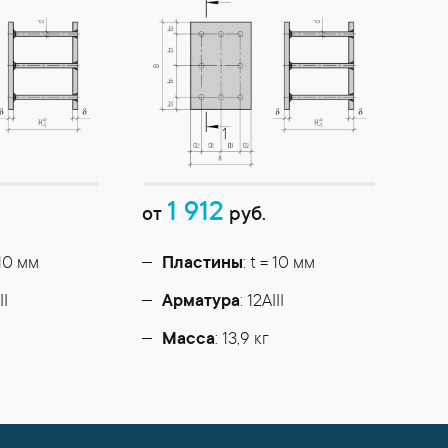
1 912
от
руб.
 10 мм
Пластины
: t = 10 мм
II
Арматура
: 12AIII
Масса
: 13,9 кг