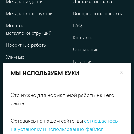
Металлоизделия
Доставка металла
Металлоконструкции
Выполненные проекты
Монтаж
FAQ
металлоконструкций
Контакты
Проектные работы
О компании
Уличные
Гарантия
металлоизделия
×
МЫ ИСПОЛЬЗУЕМ КУКИ
Оплата
Обработка металла
Персональные данные
Резка металла
Это нужно для нормальной работы нашего
сайта.
+7(495)540.54.52
Поиск
contact@itpmet.ru
г. Москва, Филёвский
Оставаясь на нашем сайте, вы
соглашаетесь
б-р, д. 7, корп. 2
Пн-Пт с 9:00 до 18:00
Избранное
на установку и использование файлов