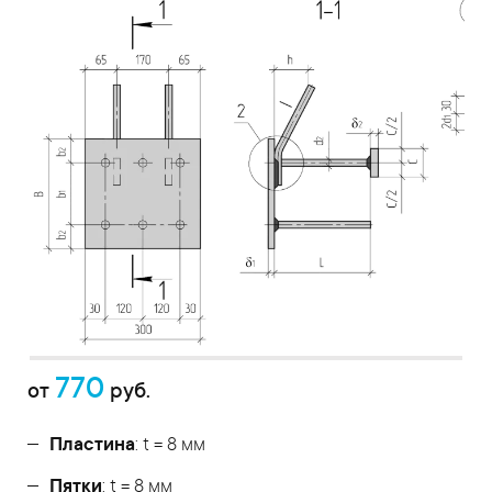
770
от
руб.
Пластина
: t = 8 мм
Пятки
: t = 8 мм