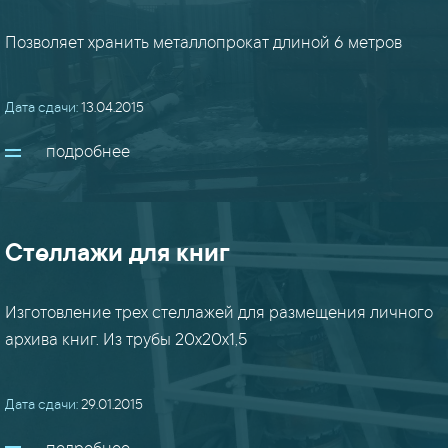
(24)
Позволяет хранить металлопрокат длиной 6 метров
маф
(8)
Дата сдачи:
13.04.2015
подробнее
перекрытия
/
мезонины
(15)
Стеллажи для книг
перила
/
Изготовление трех стеллажей для размещения личного
ограждения
архива книг. Из трубы 20х20х1,5
(18)
Дата сдачи:
29.01.2015
плазма
(22)