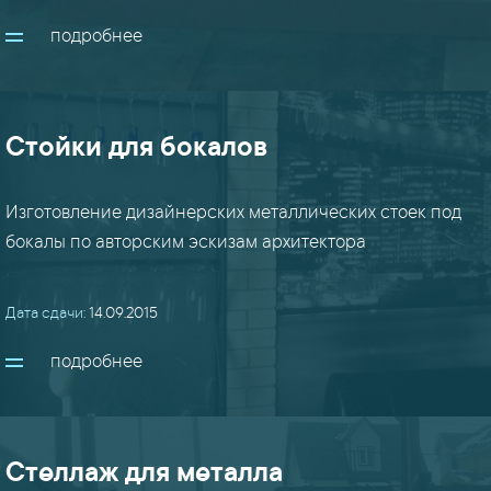
подробнее
вышки
(10)
гибка
Стойки для бокалов
(8)
Изготовление дизайнерских металлических стоек под
заборы
(22)
бокалы по авторским эскизам архитектора
закладные
Дата сдачи:
14.09.2015
(8)
подробнее
кронштейны
(18)
Стеллаж для металла
лестницы