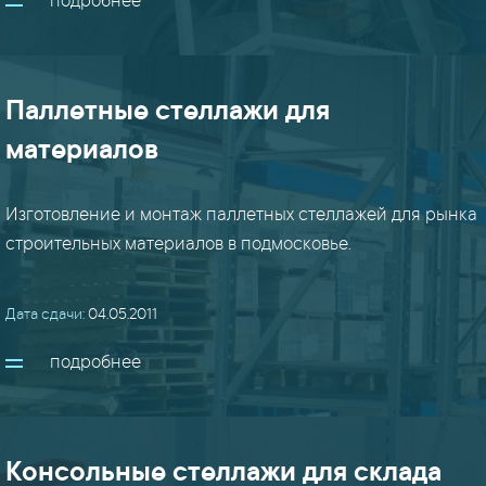
подробнее
порошок
(6)
Паллетные стеллажи для
рамы
материалов
(22)
Изготовление и монтаж паллетных стеллажей для рынка
решетки
строительных материалов в подмосковье.
(5)
стеллажи
Дата сдачи:
04.05.2011
(9)
подробнее
стойки
(14)
Консольные стеллажи для склада