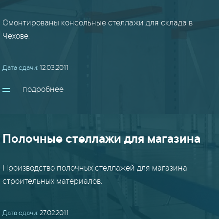
столы
/
Смонтированы консольные стеллажи для склада в
шкафы
Чехове.
/
мебель
(17)
Дата сдачи:
12.03.2011
подробнее
строительные
м/
к
(14)
Полочные стеллажи для магазина
фермы
/
Производство полочных стеллажей для магазина
кровли
строительных материалов.
(12)
Дата сдачи:
27.02.2011