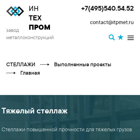
ИН
+7(495)540.54.52
Toggle
ТЕХ
contact@itpmet.ru
navigat
ПРОМ
завод
металлоконструкций
СТЕЛЛАЖИ
Выполненные проекты
Главная
Тяжелый стеллаж
КАТЕГОРИИ
ПРОЕКТОВ
Стеллажи повышенной прочности для тяжелых грузов