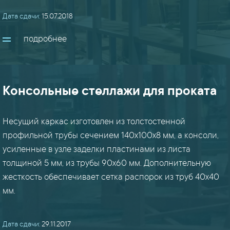
Дата сдачи:
15.07.2018
ангары
подробнее
/
здания
(9)
Консольные стеллажи для проката
баки
(8)
Несущий каркас изготовлен из толстостенной
профильной трубы сечением 140х100х8 мм, а консоли,
вальцовка
усиленные в узле заделки пластинами из листа
(8)
толщиной 5 мм, из трубы 90х60 мм. Дополнительную
жесткость обеспечивает сетка распорок из труб 40х40
ворота
мм.
/
двери
(8)
Дата сдачи:
29.11.2017