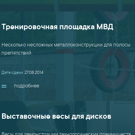
вышки
(9)
Тренировочная площадка МВД
гибка
(8)
Несколько несложных металлоконструкции для полосы
препятствий.
заборы
(22)
Дата сдачи:
27.08.2014
закладные
подробнее
(8)
кронштейны
Выставочные весы для дисков
(18)
лестницы
Весы для демонстрации технологических преимуществ