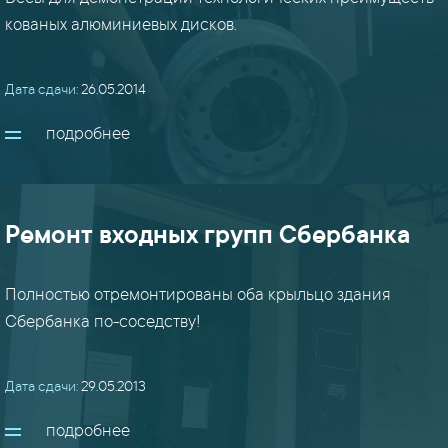
(24)
кованых алюминиевых дисков.
маф
Дата сдачи:
26.05.2014
(8)
подробнее
перекрытия
/
мезонины
(15)
Ремонт входных групп Сбербанка
перила
Полностью отремонтированы оба крыльцо здания
/
Сбербанка по-соседству!
ограждения
(18)
Дата сдачи:
29.05.2013
плазма
подробнее
(22)