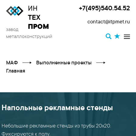
ИН
+7(495)540.54.52
Toggle
ТЕХ
contact@itpmet.ru
navigat
ПРОМ
завод
металлоконструкций
МАФ
Выполненные проекты
Главная
Напольные рекламные стенды
КАТЕГОРИИ
ПРОЕКТОВ
Небольшие рекламные стенды из трубы 20х20.
Фиксируются к полу.