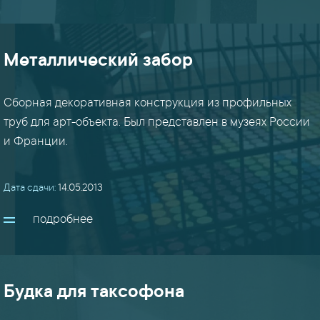
порошок
(6)
Металлический забор
рамы
Сборная декоративная конструкция из профильных
(22)
труб для арт-объекта. Был представлен в музеях России
и Франции.
решетки
(5)
Дата сдачи:
14.05.2013
стеллажи
подробнее
(9)
стойки
(14)
Будка для таксофона