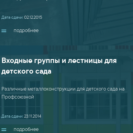
ангары
Дата сдачи:
02.12.2015
/
подробнее
здания
(9)
баки
Входные группы и лестницы для
(8)
детского сада
вальцовка
(8)
Различные металлоконструкции для детского сада на
Профсоюзной
ворота
/
Дата сдачи:
23.11.2014
двери
(8)
подробнее