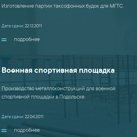
столы
Изготовление партии таксофонных будок для МГТС.
/
шкафы
/
Дата сдачи:
22.12.2011
мебель
подробнее
(17)
строительные
м/
Военная спортивная площадка
к
(14)
Производство металлоконструкций для военной
фермы
спортивной площадки в Подольске.
/
кровли
Дата сдачи:
22.04.2011
(12)
подробнее