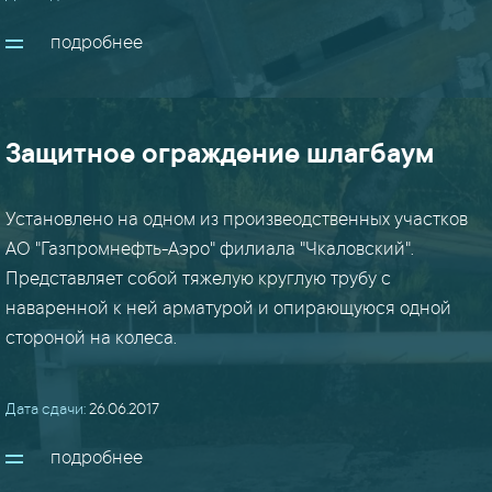
столы
/
подробнее
шкафы
/
мебель
(17)
Защитное ограждение шлагбаум
строительные
Установлено на одном из произвеодственных участков
м/
АО "Газпромнефть-Аэро" филиала "Чкаловский".
к
Представляет собой тяжелую круглую трубу с
(14)
наваренной к ней арматурой и опирающуюся одной
стороной на колеса.
фермы
/
кровли
Дата сдачи:
26.06.2017
(12)
подробнее