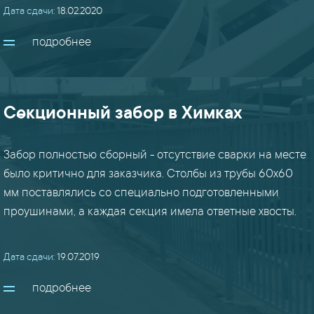
Дата сдачи:
18.02.2020
вышки
(10)
подробнее
гибка
(8)
Секционный забор в Химках
заборы
(22)
Забор полностью сборный - отсутствие сварки на месте
было критично для заказчика. Столбы из трубы 60х60
мм поставлялись со специально подготовленными
закладные
(8)
проушинами, а каждая секция имела ответные хвосты.
кронштейны
Дата сдачи:
19.07.2019
(18)
подробнее
лестницы