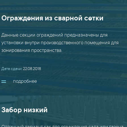
(24)
Ограждения из сварной сетки
маф
(8)
Данные секции ограждений предназначены для
установки внутри производственного помещения для
перекрытия
/
зонирования пространства.
мезонины
(15)
Дата сдачи:
22.08.2018
перила
подробнее
/
ограждения
(18)
Забор низкий
плазма
(22)