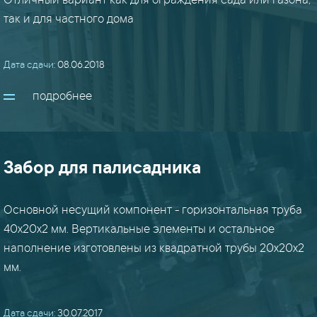
Отличный вариант как для ограждения сада или газона,
так и для частного дома
порошок
(6)
Дата сдачи:
08.06.2018
рамы
подробнее
(22)
решетки
Забор для палисадника
(5)
стеллажи
Основной несущий компонент - горизонтальная труба
(9)
40х20х2 мм. Вертикальные элементы и остальное
наполнение изготовлены из квадратной трубы 20х20х2
стойки
мм.
(14)
Дата сдачи:
30.07.2017