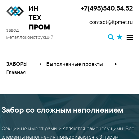
ИН
+7(495)540.54.52
Toggle
ТЕХ
contact@itpmet.ru
navigat
ПРОМ
завод
металлоконструкций
ЗАБОРЫ
Выполненные проекты
Главная
Забор со сложным наполнением
КАТЕГОРИИ
ПРОЕКТОВ
Секции не имеют рамы и являются самонесущими. Все
элементы наполнения привариваются к 3 парам