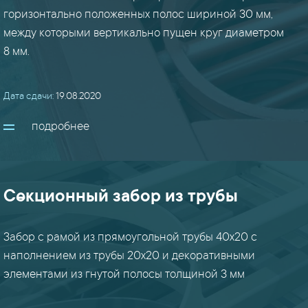
горизонтально положенных полос шириной 30 мм,
между которыми вертикально пущен круг диаметром
ангары
8 мм.
/
здания
(9)
Дата сдачи:
19.08.2020
подробнее
баки
(8)
вальцовка
Секционный забор из трубы
(8)
Забор с рамой из прямоугольной трубы 40х20 с
ворота
наполнением из трубы 20х20 и декоративными
/
элементами из гнутой полосы толщиной 3 мм
двери
(8)