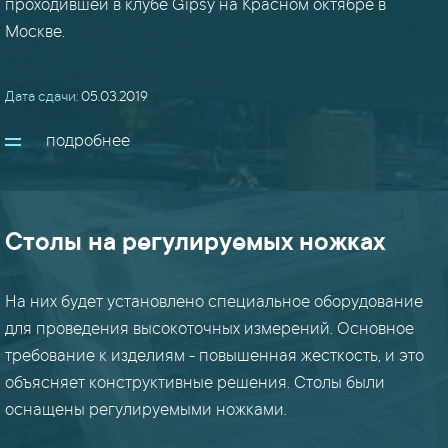
проходившей в клубе Gipsy на Красном октябре в
Москве.
вышки
(9)
Дата сдачи:
05.03.2019
гибка
(8)
подробнее
заборы
(22)
Столы на регулируемых ножках
закладные
(8)
На них будет установлено специальное оборудование
для проведения высокоточных измерений. Основное
требование к изделиям - повышенная жесткость, и это
кронштейны
(18)
объясняет конструктивные решения. Столы были
оснащены регулируемыми ножками.
лестницы