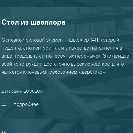
порошок
Стол из швеллера
(6)
рамы
Основной силовой элемент - швеллер 14П, который
(22)
пущен как по контуру, так и в качестве наполнения в
виде продольных и поперечных перемычек. Это придает
решетки
всей конструкции достаточно высокую жесткость, что
(5)
является ключевым требованием к верстакам.
стеллажи
Дата сдачи:
20.08.2017
(9)
подробнее
стойки
(14)