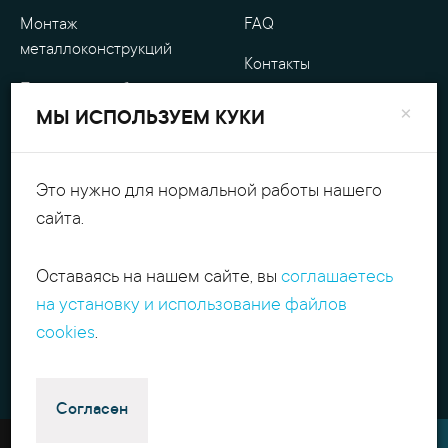
Монтаж
FAQ
металлоконструкций
Контакты
Проектные работы
О компании
×
МЫ ИСПОЛЬЗУЕМ КУКИ
Уличные
Гарантия
металлоизделия
Оплата
Это нужно для нормальной работы нашего
Обработка металла
сайта.
Персональные данные
Резка металла
Оставаясь на нашем сайте, вы
соглашаетесь
+7(495)540.54.52
Поиск
на установку и использование файлов
contact@itpmet.ru
г. Москва, Филёвский
cookies
.
б-р, д. 7, корп. 2
Пн-Пт с 9:00 до 18:00
Избранное
Согласен