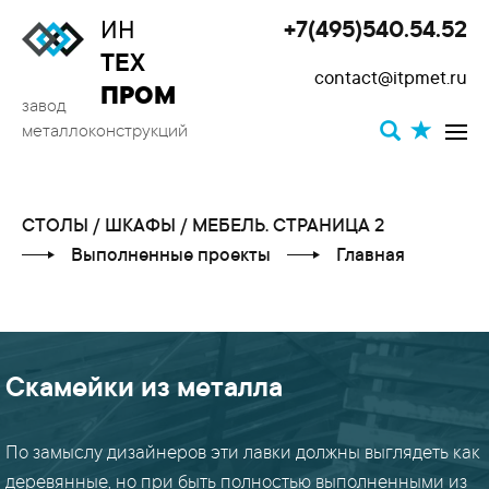
ИН
+7(495)540.54.52
Toggle
ТЕХ
contact@itpmet.ru
navigat
ПРОМ
завод
металлоконструкций
СТОЛЫ / ШКАФЫ / МЕБЕЛЬ. СТРАНИЦА 2
Выполненные проекты
Главная
Скамейки из металла
КАТЕГОРИИ
ПРОЕКТОВ
По замыслу дизайнеров эти лавки должны выглядеть как
деревянные, но при быть полностью выполненными из