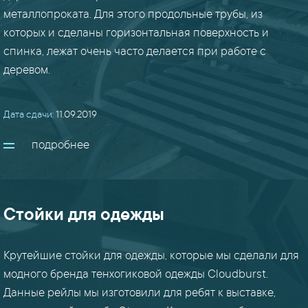
металлопроката. Для этого продольные трубы, из
которых и сделаны горизонтальная поверхность и
ангары
спинка, лежат очень часто делается при работе с
/
деревом.
здания
(9)
Дата сдачи:
11.09.2019
баки
подробнее
(8)
вальцовка
(8)
Стойки для одежды
ворота
Крутейшие стойки для одежды, которые мы сделали для
/
модного бренда тенхогиковой одежды Cloudburst.
двери
(8)
Данные рейлы мы изготовили для ребят к выставке,