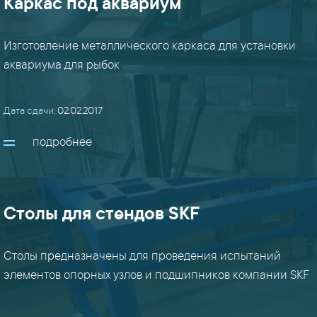
Каркас под аквариум
столы
/
шкафы
Изготовление металлического каркаса для установки
/
аквариума для рыбок
мебель
(17)
Дата сдачи:
02.02.2017
строительные
подробнее
м/
к
(14)
Столы для стендов SKF
фермы
/
Столы предназначены для проведения испытаний
кровли
элементов опорных узлов и подшипников компании SKF
(12)