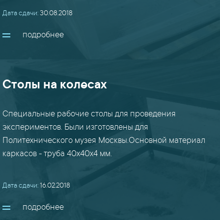
(24)
Дата сдачи:
30.08.2018
подробнее
маф
(8)
перекрытия
Столы на колесах
/
мезонины
(15)
Специальные рабочие столы для проведения
экспериментов. Были изготовлены для
перила
Политехнического музея Москвы.Основной материал
/
каркасов - труба 40х40х4 мм.
ограждения
(18)
Дата сдачи:
16.02.2018
плазма
подробнее
(22)