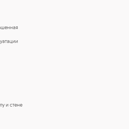
рашенная
луатации
лу и стене