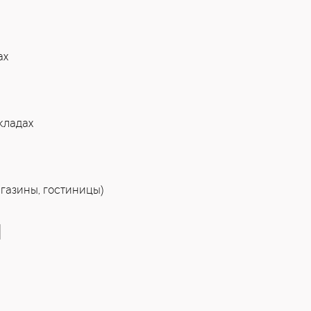
ах
кладах
газины, гостиницы)
Ы