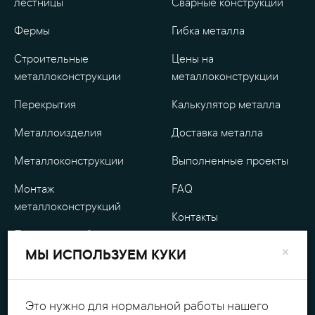
лестницы
Сварные конструкции
Фермы
Гибка металла
Строительные
Цены на
металлоконструкции
металлоконструкции
Перекрытия
Калькулятор металла
Металлоизделия
Доставка металла
Металлоконструкции
Выполненные проекты
Монтаж
FAQ
металлоконструкций
Контакты
Проектные работы
О компании
×
МЫ ИСПОЛЬЗУЕМ КУКИ
Уличные
Гарантия
металлоизделия
Оплата
Это нужно для нормальной работы нашего
Обработка металла