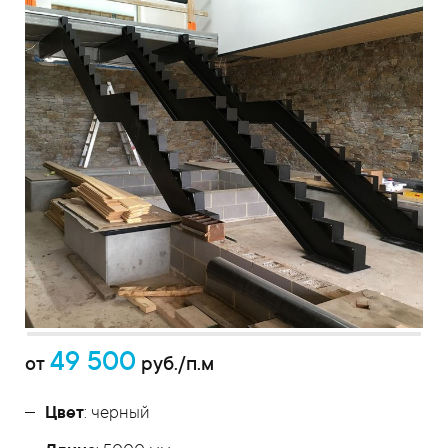
49 500
от
руб./п.м
Цвет
: черный