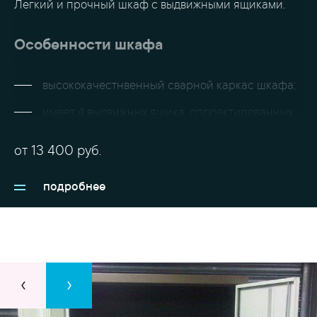
Легкий и прочный шкаф с выдвижными ящиками.
Особенности шкафа
высококачестнвенный сварной каркас шкафа;
имеет 4 выдвижных ящика, спроектированных
под оптимальное хранение бумаги формата А4;
от
13 400
руб.
надежный запирающий механизм;
комплект включает 2 ключа.
подробнее
‹
›