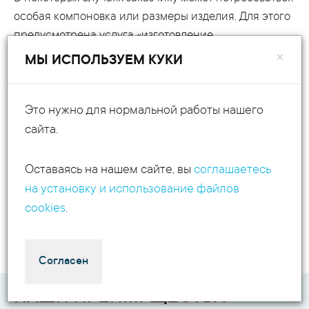
особая компоновка или размеры изделия. Для этого
предусмотрена услуга «изготовление
металлических шкафов на заказ».
×
МЫ ИСПОЛЬЗУЕМ КУКИ
Достаточно описать назначение изделия, условия
Это нужно для нормальной работы нашего
эксплуатации, перечислить дополнительные
сайта.
требования. Наши конструкторы внесут
необходимые изменения в компоновку: усилят
каркас, стенки и двери, схему запирания. Если Вам
Оставаясь на нашем сайте, вы
соглашаетесь
будет необходим навесной металический шкаф, то
на установку и использование файлов
будет изменено крепление. В напольных вариантах
cookies
.
– опоры. Мы учтем все Ваши пожелания и
замечания.
Согласен
НАШИ ПРЕИМУЩЕСТВА