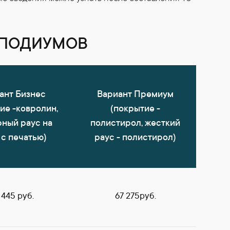
 ПОДИУМОВ
ант Бизнес
Вариант Премиум
ие -ковролин,
(покрытие -
рный раус на
полистирол, жесткий
 с печатью)
раус - полистирол)
 445 руб.
67 275руб.