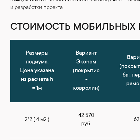
и разработки проекта.
СТОИМОСТЬ МОБИЛЬНЫХ
Размеры
Вариант
Вари
подиума.
Эконом
(покрыт
Цена указана
(покрытие
банне
из расчета h
-
раме
= 1м
ковролин)
42 570
2*2 ( 4 м2 )
62
руб.