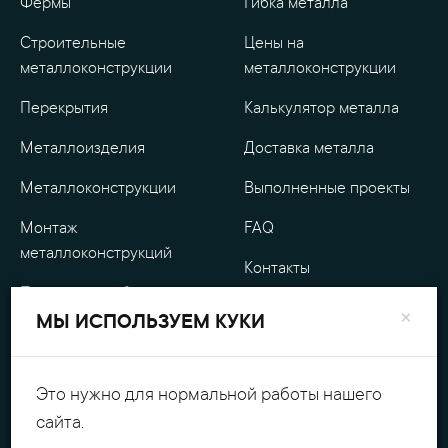
Фермы
Гибка металла
Строительные
Цены на
металлоконструкции
металлоконструкции
Перекрытия
Калькулятор металла
Металлоизделия
Доставка металла
Металлоконструкции
Выполненные проекты
Монтаж
FAQ
металлоконструкций
Контакты
Проектные работы
О компании
×
МЫ ИСПОЛЬЗУЕМ КУКИ
Уличные
Гарантия
металлоизделия
Оплата
Это нужно для нормальной работы нашего
Обработка металла
сайта.
Персональные данные
Резка металла