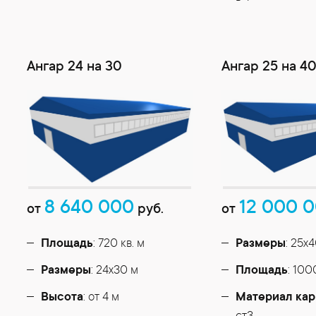
Ангар 24 на 30
Ангар 25 на 4
8 640 000
12 000 
от
руб.
от
Площадь
: 720 кв. м
Размеры
: 25х
Размеры
: 24х30 м
Площадь
: 100
Высота
: от 4 м
Материал кар