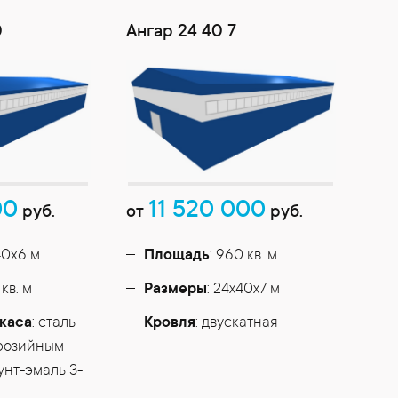
0
Ангар 24 40 7
00
11 520 000
руб.
от
руб.
40x6 м
Площадь
: 960 кв. м
 кв. м
Размеры
: 24х40х7 м
каса
: сталь
Кровля
: двускатная
ррозийным
унт-эмаль 3-