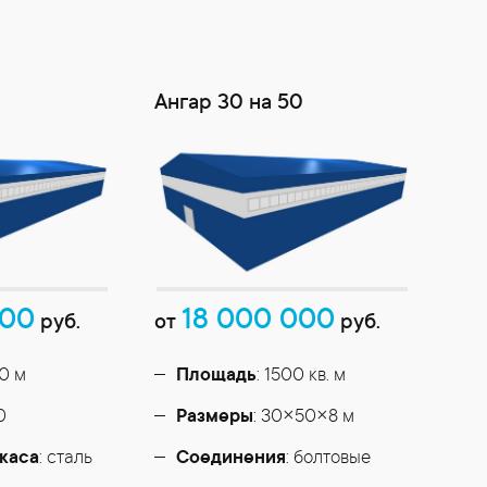
0
Ангар 30 на 50
000
18 000 000
руб.
от
руб.
40 м
Площадь
: 1500 кв. м
0
Размеры
: 30×50×8 м
каса
: сталь
Соединения
: болтовые