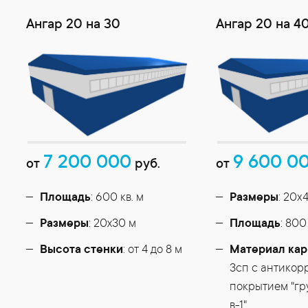
Ангар 20 на 30
Ангар 20 на 4
7 200 000
9 600 0
от
руб.
от
Площадь
: 600 кв. м
Размеры
: 20x
Размеры
: 20х30 м
Площадь
: 800
Высота стенки
: от 4 до 8 м
Материал кар
3сп с антико
покрытием "гр
в-1"