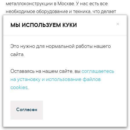
металлоконструкции в Москве. У нас есть все
необходимое оборудование и техника, что делает
изготовление ангаров дешевле. Мы сотрудничаем с
×
МЫ ИСПОЛЬЗУЕМ КУКИ
производителями материалов напрямую, поэтому
можем заметно снизить цены и сроки монтажа.
Это нужно для нормальной работы нашего
Стоимость конструкции зависит от объема:
сайта.
заказывать больше дешевле, потому что бригаде не
приходится каждый раз подготавливать место и
Оставаясь на нашем сайте, вы
соглашаетесь
оборудование, продумывать порядок действий.
на установку и использование файлов
cookies
.
Цену металлического сооружения может увеличить
срочность заказа. Каждый производитель имеет
текущий план, который неудобно менять.
Согласен
Проработанный начальный проект дает