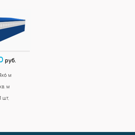
0
руб.
24x6 м
кв. м
1 шт,