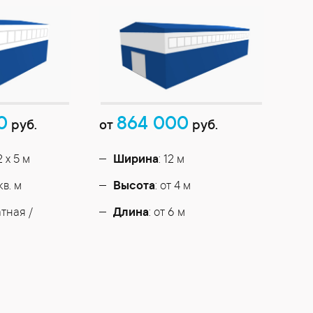
0
864 000
руб.
от
руб.
12 х 5 м
Ширина
: 12 м
кв. м
Высота
: от 4 м
атная /
Длина
: от 6 м