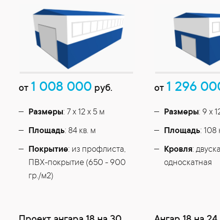
1 008 000
1 296 00
от
руб.
от
Размеры
: 7 х 12 х 5 м
Размеры
: 9 х 
Площадь
: 84 кв. м
Площадь
: 108 
Покрытие
: из профлиста,
Кровля
: двуск
ПВХ-покрытие (650 - 900
односкатная
гр./м2)