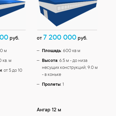
000
7 200 000
руб.
от
руб.
50 м
Площадь
: 600 кв м
0 кв. м
Высота
: 6.5 м - до низа
несущих конструкций; 9.0 м
и
: от 5 до 10
- в коньке
Пролеты
: 1
Ангар 12 м