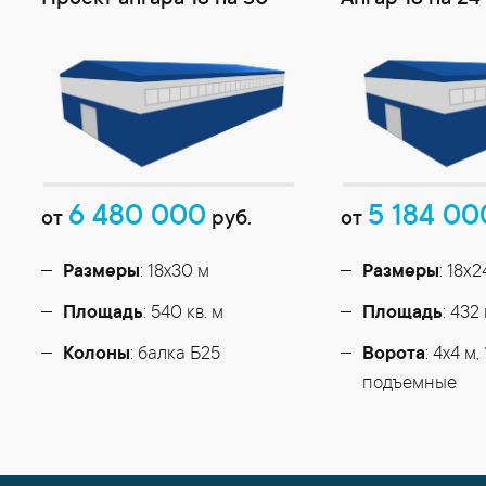
Проект ангара 18 на 30
Ангар 18 на 24
6 480 000
5 184 00
от
руб.
от
Размеры
: 18х30 м
Размеры
: 18x
Площадь
: 540 кв. м
Площадь
: 432 
Колоны
: балка Б25
Ворота
: 4х4 м, 
подъемные