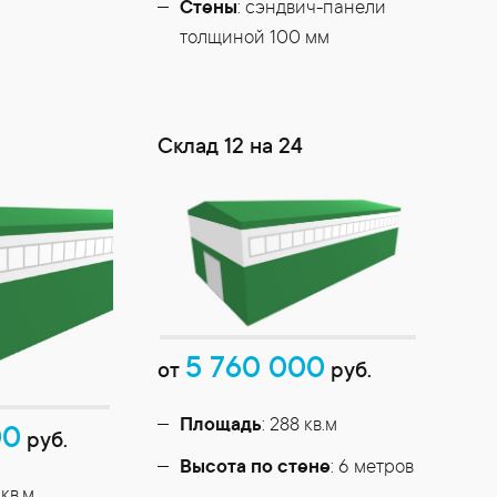
Стены
: сэндвич-панели
толщиной 100 мм
Cклад 12 на 24
5 760 000
от
руб.
Площадь
: 288 кв.м
00
руб.
Высота по стене
: 6 метров
 кв.м