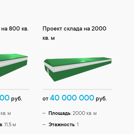
на 800 кв.
Проект склада на 2000
кв. м
000
40 000 000
руб.
от
руб.
 кв. м
Площадь
: 2000 кв. м
а
: 11,5 м
Этажность
: 1