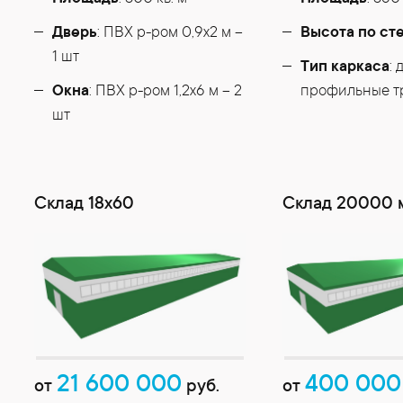
Дверь
: ПВХ р-ром 0,9х2 м –
Высота по ст
1 шт
Тип каркаса
: 
Окна
: ПВХ р-ром 1,2х6 м – 2
профильные т
шт
Cклад 18х60
Склад 20000 
21 600 000
400 000
от
руб.
от