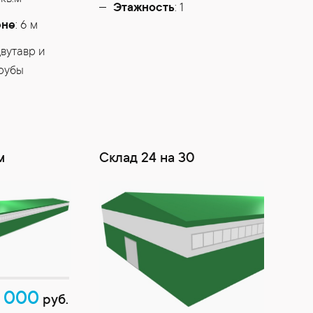
Этажность
: 1
ене
: 6 м
двутавр и
рубы
м
Склад 24 на 30
 000
руб.