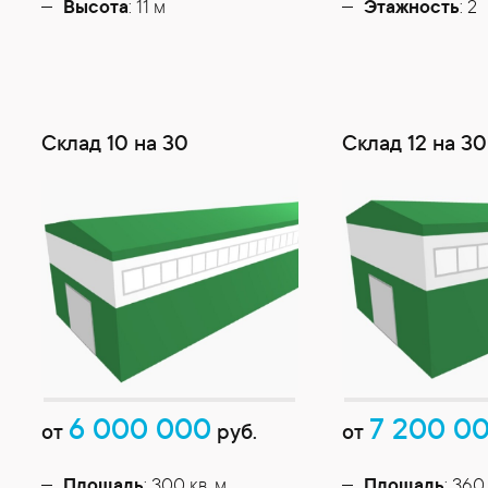
Высота
: 11 м
Этажность
: 2
Cклад 10 на 30
Склад 12 на 30
6 000 000
7 200 0
от
руб.
от
Площадь
: 300 кв. м
Площадь
: 360