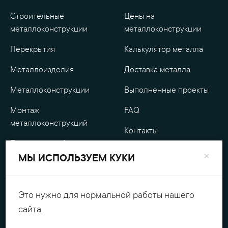
Строительные
Цены на
металлоконструкции
металлоконструкции
Перекрытия
Калькулятор металла
Металлоизделия
Доставка металла
Металлоконструкции
Выполненные проекты
Монтаж
FAQ
металлоконструкций
Контакты
Проектные работы
О компании
×
МЫ ИСПОЛЬЗУЕМ КУКИ
Уличные
Гарантия
металлоизделия
Оплата
Это нужно для нормальной работы нашего
Обработка металла
сайта.
Персональные данные
Резка металла