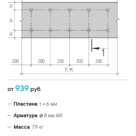
939
от
руб.
Пластина
: t = 6 мм
Арматура
: ⌀ 8 мм АIII
Масса
: 7,9 кг