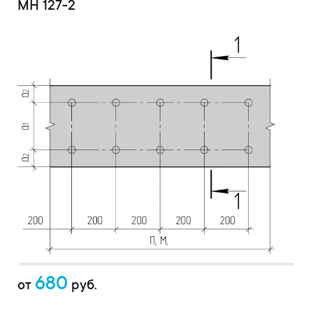
МН 127-2
680
от
руб.