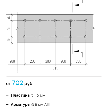
702
от
руб.
Пластина
: t = 6 мм
Арматура
: ⌀ 8 мм АIII