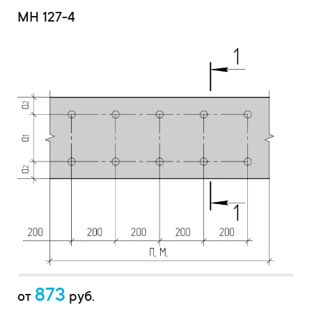
МН 127-4
873
от
руб.