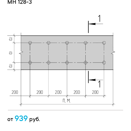
МН 128-3
939
от
руб.