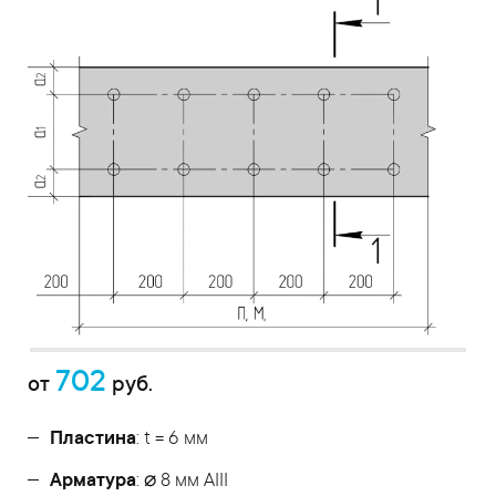
702
от
руб.
Пластина
: t = 6 мм
Арматура
: ⌀ 8 мм АIII