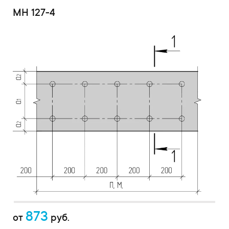
МН 127-4
873
от
руб.