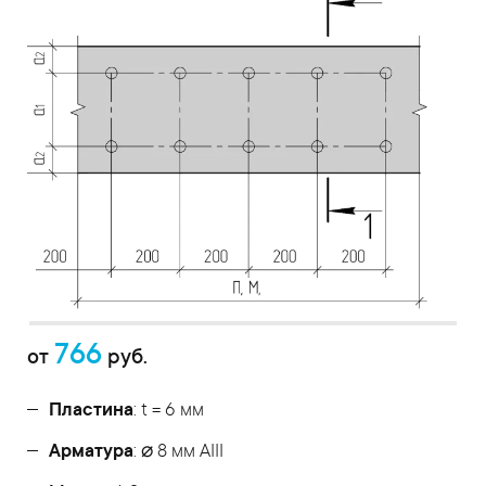
766
от
руб.
Пластина
: t = 6 мм
Арматура
: ⌀ 8 мм АIII