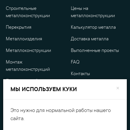
Строительные
Цены на
металлоконструкции
металлоконструкции
Перекрытия
Калькулятор металла
Металлоизделия
Доставка металла
Металлоконструкции
Выполненные проекты
Монтаж
FAQ
металлоконструкций
Контакты
Проектные работы
О компании
×
МЫ ИСПОЛЬЗУЕМ КУКИ
Уличные
Гарантия
металлоизделия
Оплата
Это нужно для нормальной работы нашего
Обработка металла
сайта.
Персональные данные
Резка металла