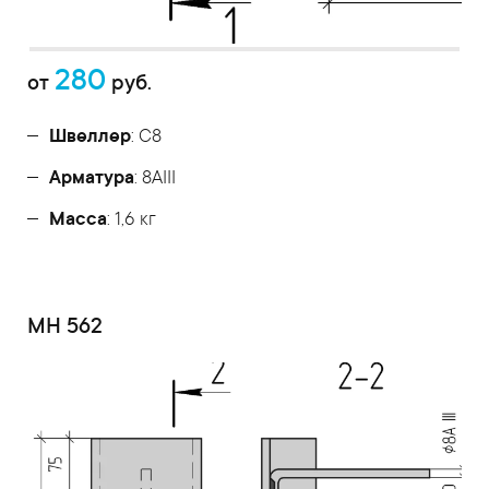
280
от
руб.
Швеллер
: С8
Арматура
: 8AIII
Масса
: 1,6 кг
МН 562