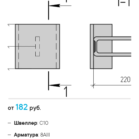
182
от
руб.
Швеллер
: С10
Арматура
: 8AIII