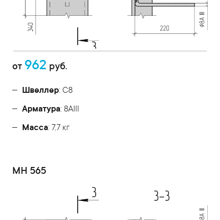
962
от
руб.
Швеллер
: С8
Арматура
: 8AIII
Масса
: 7,7 кг
МН 565