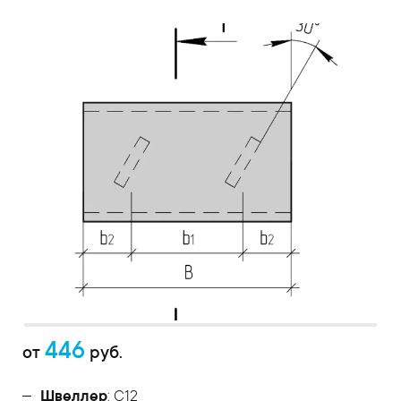
446
от
руб.
Швеллер
: С12