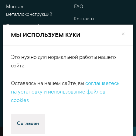
Монтаж
FAQ
металлоконструкций
Контакты
Проектные работы
О компании
×
МЫ ИСПОЛЬЗУЕМ КУКИ
Уличные
Гарантия
металлоизделия
Оплата
Это нужно для нормальной работы нашего
Обработка металла
сайта.
Персональные данные
Резка металла
Оставаясь на нашем сайте, вы
соглашаетесь
+7(495)540.54.52
Поиск
на установку и использование файлов
contact@itpmet.ru
г. Москва, Филёвский
cookies
.
б-р, д. 7, корп. 2
Пн-Пт с 9:00 до 18:00
Избранное
Согласен
2011 - 2026 ИнТехПром