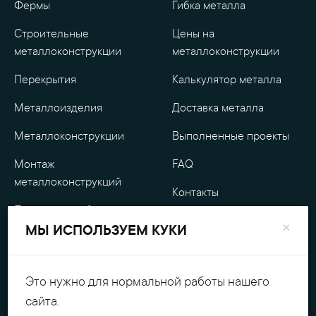
Фермы
Гибка металла
Строительные
Цены на
металлоконструкции
металлоконструкции
Перекрытия
Калькулятор металла
Металлоизделия
Доставка металла
Металлоконструкции
Выполненные проекты
Монтаж
FAQ
металлоконструкций
Контакты
Проектные работы
О компании
×
МЫ ИСПОЛЬЗУЕМ КУКИ
Уличные
Гарантия
металлоизделия
Оплата
Это нужно для нормальной работы нашего
Обработка металла
сайта.
Персональные данные
Резка металла